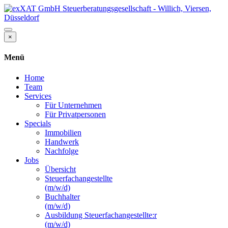
×
Menü
Home
Team
Services
Für Unternehmen
Für Privatpersonen
Specials
Immobilien
Handwerk
Nachfolge
Jobs
Übersicht
Steuerfachangestellte
(m/w/d)
Buchhalter
(m/w/d)
Ausbildung Steuerfachangestellte:r
(m/w/d)