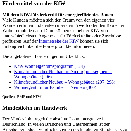
Fördermittel von der KfW
Mit dem KfW-Förderkredit für energieeffizientes Bauen
Viele Kunden möchten sich den Traum von den eigenen vier
Wänden erfüllen und denken über den Erwerb oder den Bau einer
Wohnimmobilie nach. Dann können sie bei der KfW von
unterschiedlichsten Angeboten für Förderkredite oder Zuschüsse
profitieren. Auf der
Internetseite der KfW
können sie sich
umfangreich über die Förderprodukte informieren.
Die angebotenen Förderungen im Überblick:
KfW-Wohneigentumsprogramm (124)
Klimafreundlicher Neubau im Niedrigpreissegment –
Wohngebäude (296)
Klimafreundlicher Neubau – Wohngebäude (297, 298)
Wohneigentum für Familien – Neubau (300)
Quellen: BMF und KFW
Mindestlohn im Handwerk
Der Mindestlohn regelt die absolute Lohnuntergrenze in
Deutschland. In vielen Branchen und Unternehmen ist der
Arbeitgeber jedoch verpflichtet, einen noch höheren Stundensatz zu