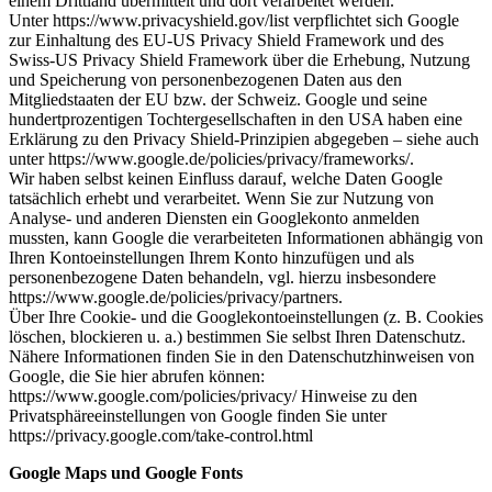
einem Drittland übermittelt und dort verarbeitet werden.
Unter https://www.privacyshield.gov/list verpflichtet sich Google
zur Einhaltung des EU-US Privacy Shield Framework und des
Swiss-US Privacy Shield Framework über die Erhebung, Nutzung
und Speicherung von personenbezogenen Daten aus den
Mitgliedstaaten der EU bzw. der Schweiz. Google und seine
hundertprozentigen Tochtergesellschaften in den USA haben eine
Erklärung zu den Privacy Shield-Prinzipien abgegeben – siehe auch
unter https://www.google.de/policies/privacy/frameworks/.
Wir haben selbst keinen Einfluss darauf, welche Daten Google
tatsächlich erhebt und verarbeitet. Wenn Sie zur Nutzung von
Analyse- und anderen Diensten ein Googlekonto anmelden
mussten, kann Google die verarbeiteten Informationen abhängig von
Ihren Kontoeinstellungen Ihrem Konto hinzufügen und als
personenbezogene Daten behandeln, vgl. hierzu insbesondere
https://www.google.de/policies/privacy/partners.
Über Ihre Cookie- und die Googlekontoeinstellungen (z. B. Cookies
löschen, blockieren u. a.) bestimmen Sie selbst Ihren Datenschutz.
Nähere Informationen finden Sie in den Datenschutzhinweisen von
Google, die Sie hier abrufen können:
https://www.google.com/policies/privacy/ Hinweise zu den
Privatsphäreeinstellungen von Google finden Sie unter
https://privacy.google.com/take-control.html
Google Maps und Google Fonts