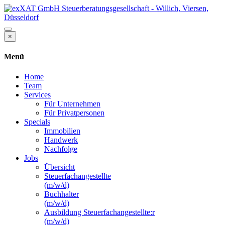
×
Menü
Home
Team
Services
Für Unternehmen
Für Privatpersonen
Specials
Immobilien
Handwerk
Nachfolge
Jobs
Übersicht
Steuerfachangestellte
(m/w/d)
Buchhalter
(m/w/d)
Ausbildung Steuerfachangestellte:r
(m/w/d)