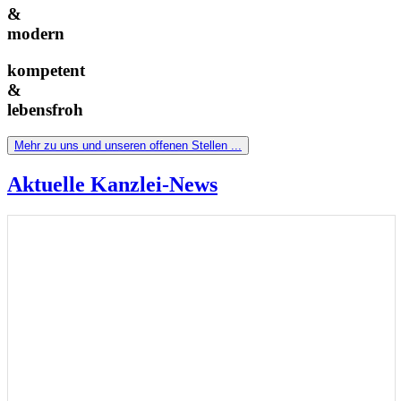
&
modern
kompetent
&
lebensfroh
Mehr zu uns und unseren offenen Stellen ...
Aktuelle Kanzlei-News