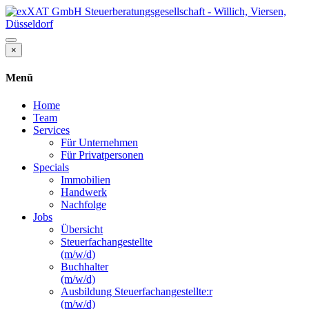
×
Menü
Home
Team
Services
Für Unternehmen
Für Privatpersonen
Specials
Immobilien
Handwerk
Nachfolge
Jobs
Übersicht
Steuerfachangestellte
(m/w/d)
Buchhalter
(m/w/d)
Ausbildung Steuerfachangestellte:r
(m/w/d)