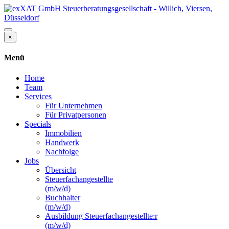
×
Menü
Home
Team
Services
Für Unternehmen
Für Privatpersonen
Specials
Immobilien
Handwerk
Nachfolge
Jobs
Übersicht
Steuerfachangestellte
(m/w/d)
Buchhalter
(m/w/d)
Ausbildung Steuerfachangestellte:r
(m/w/d)