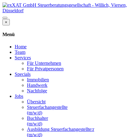
×
Menü
Home
Team
Services
Für Unternehmen
Für Privatpersonen
Specials
Immobilien
Handwerk
Nachfolge
Jobs
Übersicht
Steuerfachangestellte
(m/w/d)
Buchhalter
(m/w/d)
Ausbildung Steuerfachangestellte:r
(m/w/d)